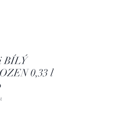
i BÍLÝ
OZEN 0,33 l
o
Cena
č