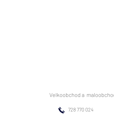
Velkoobchod a maloobchod 
728 770 024