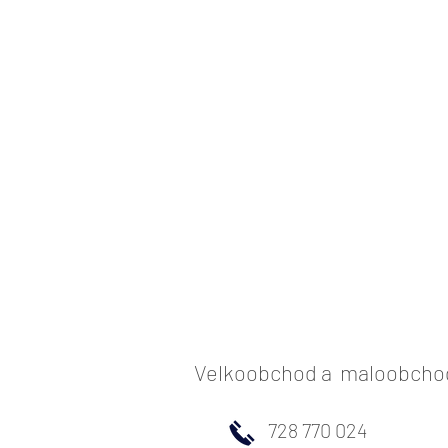
Velkoobchod a maloobchod 
728 770 024