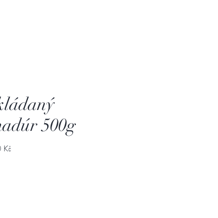
kládaný
adúr 500g
Cena
 Kč