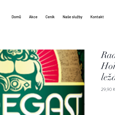
Domů
Akce
Ceník
Naše služby
Kontakt
Rad
Hoř
lež
29,90 