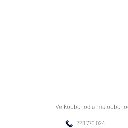
Velkoobchod a maloobchod 
728 770 024