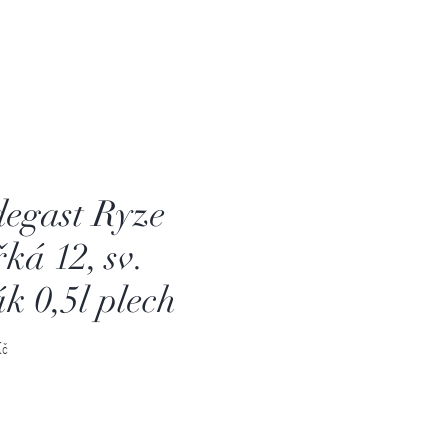
egast Ryze
ká 12, sv.
ák 0,5l plech
Cena
Kč