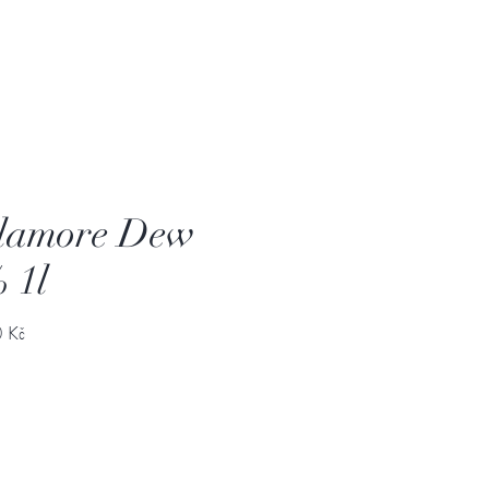
lamore Dew
 1l
Cena
 Kč