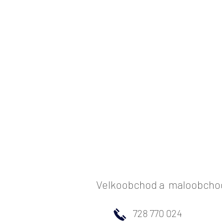
Velkoobchod a maloobchod 
728 770 024